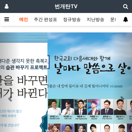
번개탄TV
메인
주간 편성표
정규방송
지난방송
문화사역
Previous
Nex