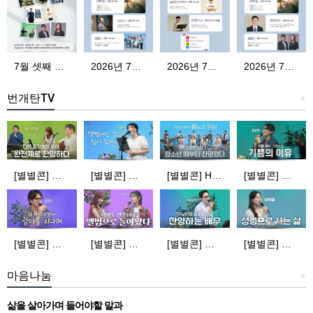
7월 셋째 주 편성표
2026년 7월 21일 화요일
2026년 7월 22일 수요일
2026년 7월 23일 목요일
번개탄TV
+
[별별콘] 퍼즐 프로젝트 | 다른 조각들이 모여 완전체로 찬양하다 | 번개탄TV
[별별콘] 정예원 | 앨범 내는 건 힘이 있어 | 번개탄TV
[별별콘] HYMNOS WORSHIP | 청소년때부터 기도로 세워진 | 번개탄TV
[별별콘] 임송현 | 오직 예수 그리스도, 기쁨의 이유 | 번개탄TV
[별별콘] 김동욱 | 김동욱의 찬양 플레이 | 번개탄TV
[별별콘] 민호기, 이혜전 | 앨범으로 돌아왔다! (피아노 연주ver.) | 번개탄TV
[별별콘] 박상연 | 찬양하는 배우 | 번개탄TV
[별별콘] 강한별 | 성령으로 사는 삶 | 번개탄TV
마음나눔
+
삶을 살아가며 들어야할 말과