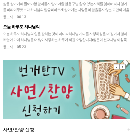
삶을 살아가며 들어야할 말과듣지 말아야할 말을 구별 할 수 있는지혜를 잃어버리지 않기
를 바라며무엇보다 하나님의 말씀과바르게 살아가는 사람들의 말을듣지 않는 교만의 마음
이 생겨지지 않고언제나 겸손히 들어야할 하나님 말…
몽도사
|
06.13
오늘 하루도 하나님의
오늘 하루도 하나님의 일을 잘하는 것이 아니라하나님이 나를 사랑하심을 더 깊이더 많이
깨달아 가며 하나님을 더 많이사랑하는 하루가 되길 소망합니다(임은미 선교사님 아침묵
상 후)어제보다 오늘오늘 보다 내일도 주님위해일…
몽도사
|
05.23
Previous
Next
사연/찬양 신청
+