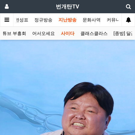
번개탄TV
주간 편성표
정규방송
지난방송
문화사역
커뮤니티
유튜브 부흥회
어서오세요
사이다
클래스클라스
[종방] 달