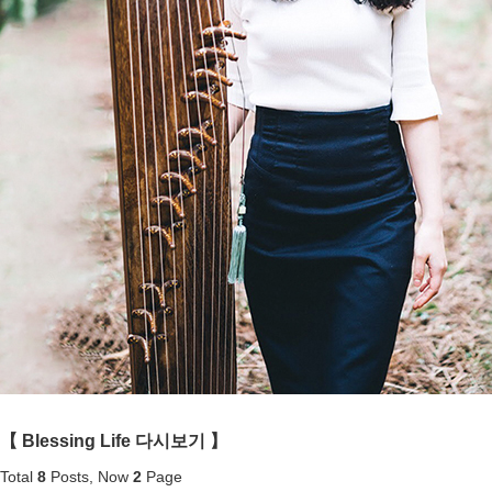
【
Blessing Life
다시보기 】
Total
8
Posts, Now
2
Page