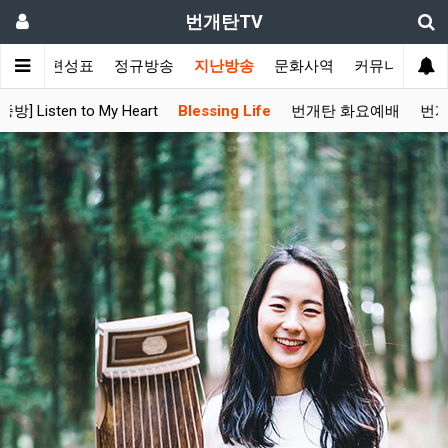
번개탄TV
주간 편성표
정규방송
지난방송
문화사역
커뮤니티
[종방] Listen to My Heart
Blessing Life
번개탄 화요예배
번개